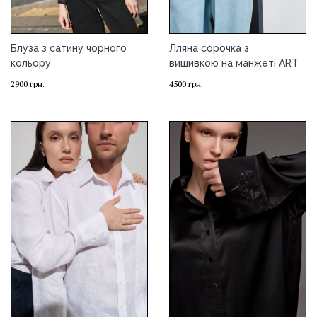
Блуза з сатину чорного
Лляна сорочка з
кольору
вишивкою на манжеті ART
2900
грн.
4500
грн.