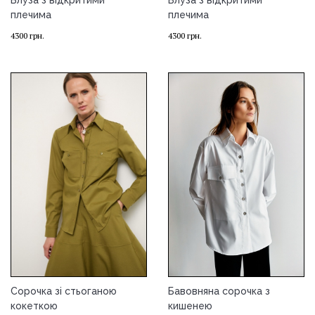
Блуза з відкритими
Блуза з відкритими
плечима
плечима
4300
грн.
4300
грн.
Сорочка зі стьоганою
Бавовняна сорочка з
кокеткою
кишенею