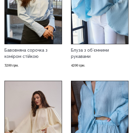
Бавовняна сорочка з
Блуза з обʼємними
коміром стійкою
рукавами
3200
грн.
4200
грн.