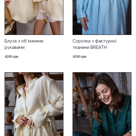
Блуза з обʼємними
Сорочка з фактурної
рукавами
тканини BREATH
4200
грн.
4200
грн.