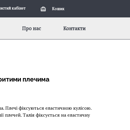
истий кабiнет
Кошик
Про нас
Контакти
критими плечима
а. Плечі фіксуються еластичною кулісою.
ії плечей. Талія фіксується на еластичну