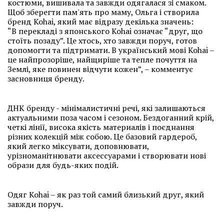
костюми, вишивала та завжди одягалася зі смаком.
Щоб зберегти пам'ять про маму, Ольга і створила
бренд Kohai, який має відразу декілька значень:
“В перекладі з японського Kohai означає “друг, що
стоїть позаду”. Це хтось, хто завжди поруч, готов
допомогти та підтримати. В український мові Kohai –
це найпрозоріше, найщиріше та тепле почуття на
Землі, яке повинен відчути кожен”, – комментує
засновниця бренду.
ДНК бренду - мінімалистичні речі, які залишаються
актуальними поза часом і сезоном. Бездоганний крій,
четкі лінії, висока якість материалів і поєднання
різних колекцій між собою. Це базовий гардероб,
який легко міксувати, доповнювати,
урізноманітнювати аксессуарами і створювати нові
образи для будь-яких подій.
Одяг Kohai – як раз той самий близький друг, який
завжди поруч.