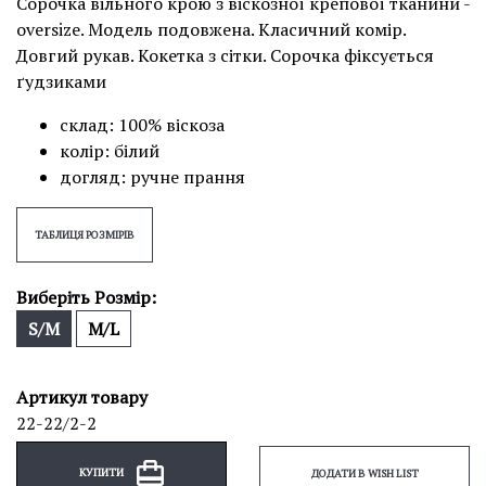
Сорочка вільного крою з віскозної крепової тканини -
oversize. Модель подовжена. Класичний комір.
Довгий рукав. Кокетка з сітки. Сорочка фіксується
ґудзиками
склад: 100% віскоза
колір: білий
догляд: ручне прання
ТАБЛИЦЯ РОЗМІРІВ
Виберіть Розмір:
S/M
M/L
Артикул товару
22-22/2-2
КУПИТИ
ДОДАТИ В WISH LIST