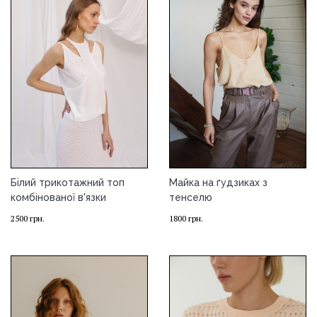
Білий трикотажний топ
Майка на ґудзиках з
комбінованої в'язки
тенселю
2500
грн.
1800
грн.