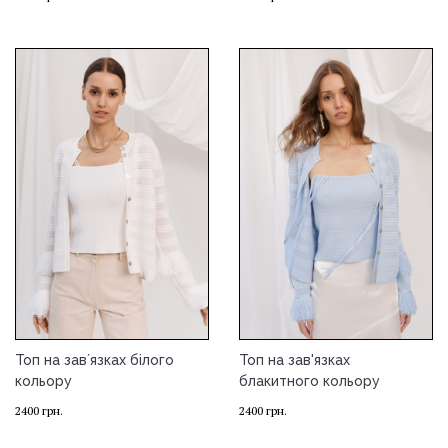
Топ на завʼязках білого
Топ на зав'язках
кольору
блакитного кольору
2400
грн.
2400
грн.