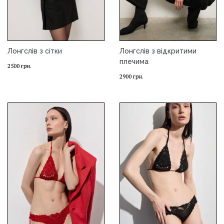
Лонгслів з сітки
Лонгслів з відкритими
плечима
2500
грн.
2900
грн.