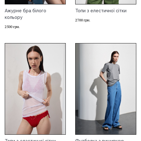
Ажурне бра білого
Топи з елестичної сітки
кольору
2700
грн.
2500
грн.