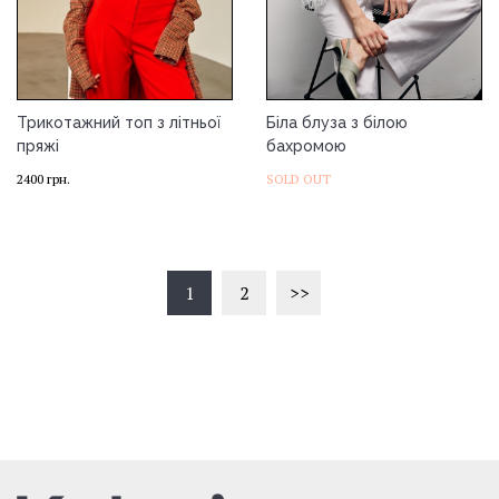
Трикотажний топ з літньої
Біла блуза з білою
пряжі
бахромою
2400
грн.
SOLD OUT
1
2
>>