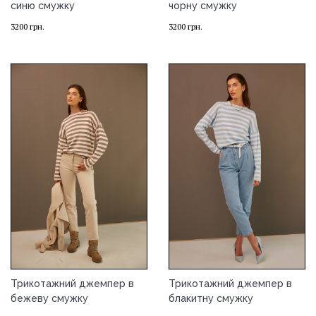
синю смужку
чорну смужку
3200
грн.
3200
грн.
Трикотажний джемпер в
Трикотажний джемпер в
бежеву смужку
блакитну смужку