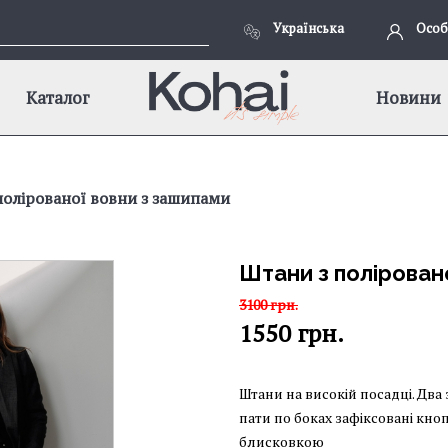
Українська
Особ
Каталог
Новини
полірованої вовни з зашипами
Штани з полірован
3100
грн.
1550
грн.
Штани на високій посадці. Два
пати по боках зафіксовані кно
блисковкою