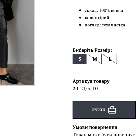
склад: 100% вовна
колір: сірий
догляд: суха чистка
Виберіть Розмір:
S
M
L
Артикул товару
20-21/3-10
КУПИТИ
Умови повернення
Товар може бути повернут