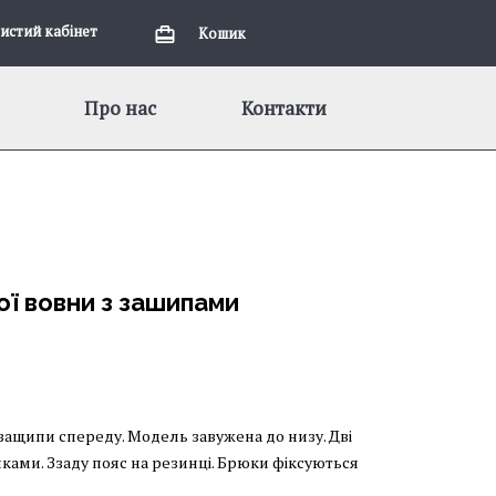
истий кабiнет
Кошик
Про нас
Контакти
ої вовни з зашипами
 защипи спереду. Модель завужена до низу. Дві
пками. Ззаду пояс на резинці. Брюки фіксуються