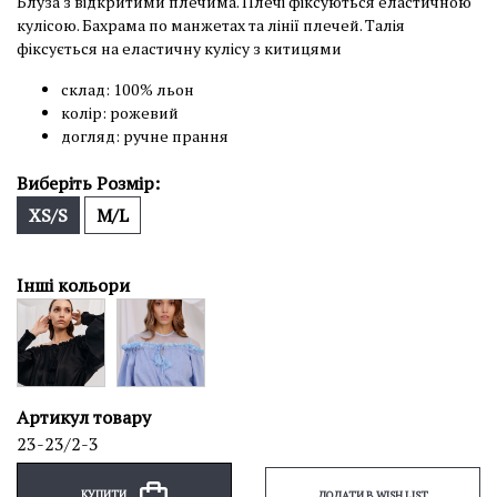
Блуза з відкритими плечима. Плечі фіксуються еластичною
кулісою. Бахрама по манжетах та лінії плечей. Талія
фіксується на еластичну кулісу з китицями
склад: 100% льон
колір: рожевий
догляд: ручне прання
Виберіть Розмір:
XS/S
M/L
Інші кольори
Артикул товару
23-23/2-3
КУПИТИ
ДОДАТИ В WISH LIST