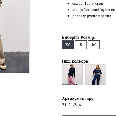
склад: 100% льон
колір: бежевий/прінт с
догляд: ручне прання
Виберіть Розмір:
XS
S
M
Інші кольори
Артикул товару
21-21/3-6