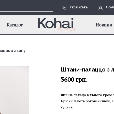
Українська
Особ
Каталог
Новини
аццо з льону
Штани-палаццо з 
3600
грн.
Штани-палацо вільного крою з
Брюки мають бокові кишені, з
ґудзик