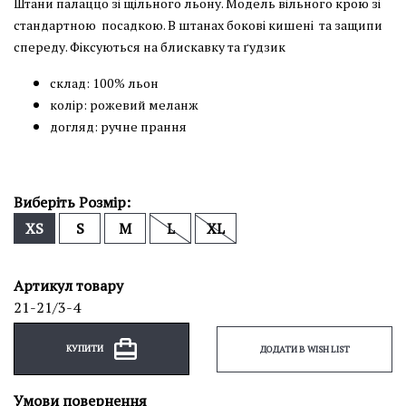
Штани палаццо зі щільного льону. Модель вільного крою зі
стандартною посадкою. В штанах бокові кишені та защипи
спереду. Фіксуються на блискавку та ґудзик
склад: 100% льон
колір: рожевий меланж
догляд: ручне прання
Виберіть Розмір:
XS
S
M
L
XL
Артикул товару
21-21/3-4
КУПИТИ
ДОДАТИ В WISH LIST
Умови повернення