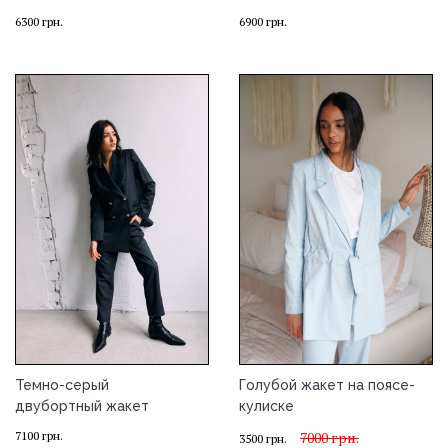
6300
грн.
6900
грн.
Темно-серый
Голубой жакет на поясе-
двубортный жакет
кулиске
7100
грн.
7000
грн.
3500
грн.