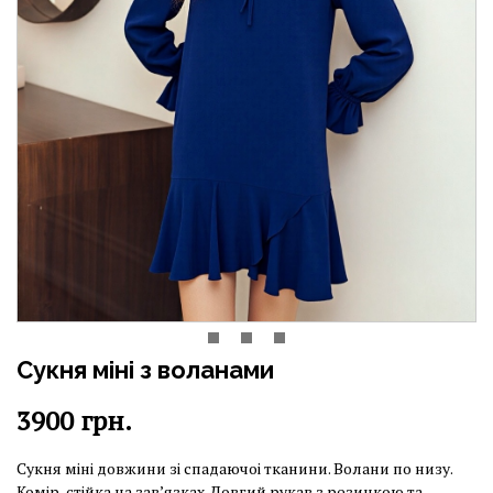
Сукня міні з воланами
3900
грн.
Сукня міні довжини зі спадаючоі тканини. Волани по низу.
Комір-стійка на завʼязках. Довгий рукав з резинкою та