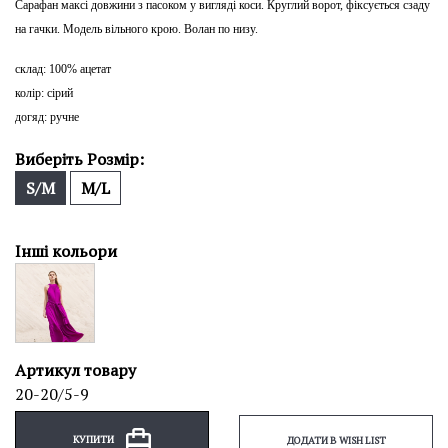
Сарафан максі довжини з пасоком у вигляді коси. Круглий ворот, фіксується сзаду
на гачки. Модель вільного крою. Волан по низу.
склад: 100% ацетат
колір: сірий
догяд: ручне
Виберіть Розмір:
S/M
M/L
Інші кольори
Артикул товару
20-20/5-9
КУПИТИ
ДОДАТИ В WISH LIST