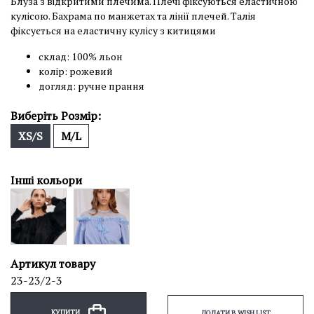
Блуза з відкритими плечима. Плечі фіксуються еластичною
кулісою. Бахрама по манжетах та лінії плечей. Талія
фіксується на еластичну кулісу з китицями
склад: 100% льон
колір: рожевий
догляд: ручне прання
Виберіть Розмір:
XS/S
M/L
Інші кольори
Артикул товару
23-23/2-3
КУПИТИ
ДОДАТИ В WISH LIST