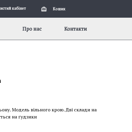
истий кабiнет
Кошик
Про нас
Контакти
а
ьону. Модель вільного крою. Дві склади на
ється на ґудзики