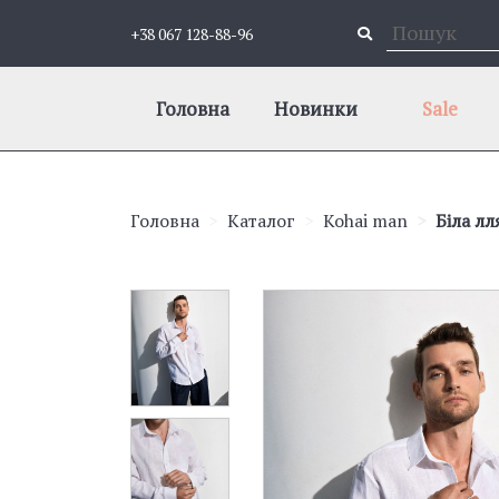
+38 067 128-88-96
Головна
Новинки
Sale
Головна
Каталог
Kohai man
Біла лл