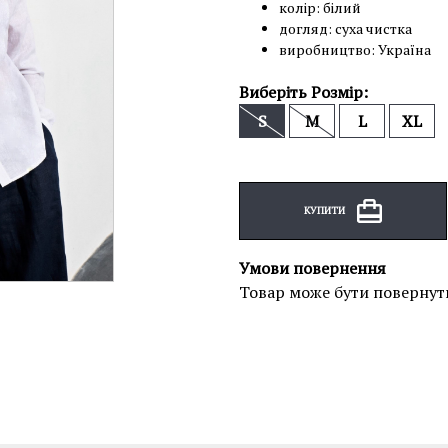
колір: білий
догляд: суха чистка
виробництво: Україна
Виберіть Розмір:
S
M
L
XL
КУПИТИ
Умови повернення
Товар може бути повернут