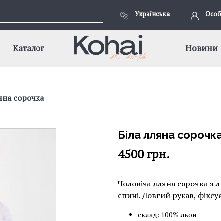
Українська
Особ
Каталог
Новини
яна сорочка
Біла лляна сорочк
4500
грн.
Чоловіча лляна сорочка з л
спині. Довгий рукав, фіксу
склад: 100% льон