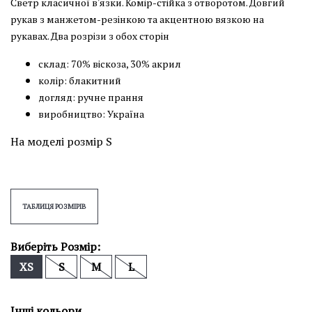
Светр класичної в'язки. Комір-стійка з отворотом. Довгий
рукав з манжетом-резінкою та акцентною вязкою на
рукавах. Два розрізи з обох сторін
склад: 70% віскоза, 30% акрил
колір: блакитний
догляд: ручне прання
виробництво: Україна
На моделі розмір S
ТАБЛИЦЯ РОЗМІРІВ
Виберіть Розмір:
XS
S
M
L
Інші кольори