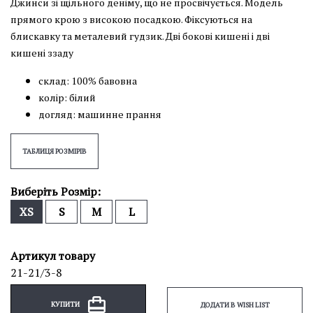
Джинси зі щільного деніму, що не просвічується. Модель
прямого крою з високою посадкою. Фіксуються на
блискавку та металевий гудзик. Дві бокові кишені і дві
кишені ззаду
склад: 100% бавовна
колір: білий
догляд: машинне прання
ТАБЛИЦЯ РОЗМІРІВ
Виберіть Розмір:
XS
S
M
L
Артикул товару
21-21/3-8
КУПИТИ
ДОДАТИ В WISH LIST