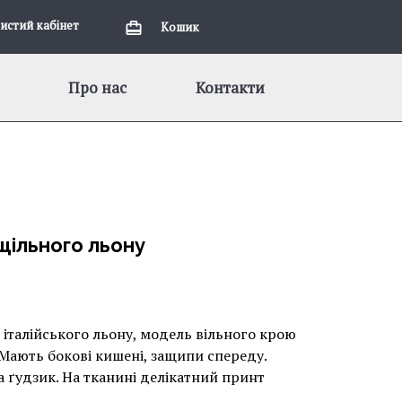
истий кабiнет
Кошик
Про нас
Контакти
щільного льону
італійського льону, модель вільного крою
Мають бокові кишені, защипи спереду.
а ґудзик. На тканині делікатний принт