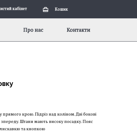
истий кабiнет
Кошик
Про нас
Контакти
овку
прямого крою. Підріз над коліном. Дві бокові
 зпереду. Штани мають високу посадку. Пояс
 блискавкю та кнопкою