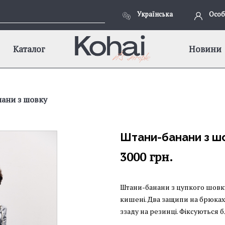
Українська
Особ
Каталог
Новини
ани з шовку
Штани-банани з ш
3000
грн.
Штани-банани з цупкого шовку 
кишені. Два защипи на брюках
ззаду на резинці. Фіксуються