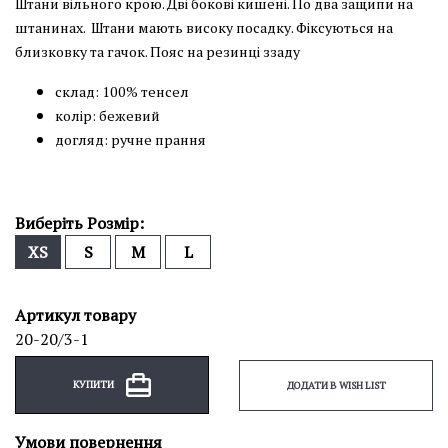
Штани вільного крою. Дві бокові кишені. По два защипи на
штанинах. Штани мають високу посадку. Фіксуються на
близковку та гачок. Пояс на резинці ззаду
склад: 100% тенсел
колір: бежевий
догляд: ручне прання
Виберіть Розмір:
XS
S
M
L
Артикул товару
20-20/3-1
КУПИТИ
ДОДАТИ В WISH LIST
Умови повернення