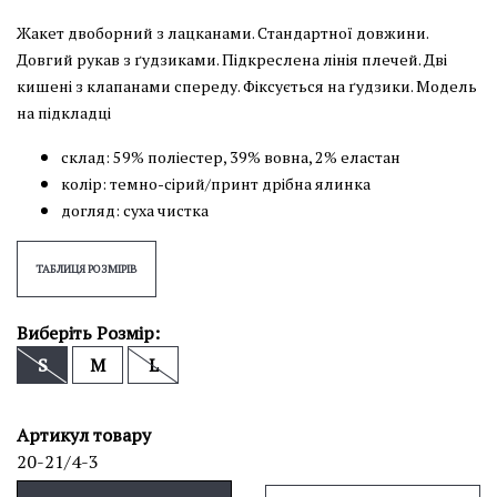
Жакет двоборний з лацканами. Стандартної довжини.
Довгий рукав з ґудзиками. Підкреслена лінія плечей. Дві
кишені з клапанами спереду. Фіксується на ґудзики. Модель
на підкладці
склад: 59% поліестер, 39% вовна, 2% еластан
колір: темно-сірий/принт дрібна ялинка
догляд: суха чистка
ТАБЛИЦЯ РОЗМІРІВ
Виберіть Розмір:
S
M
L
Артикул товару
20-21/4-3