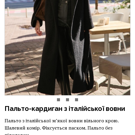
Пальто-кардиган з італійської вовни
Пальто з італійської мʼякої вовни вільного крою.
Шалевий комір. Фіксується паском. Пальто без