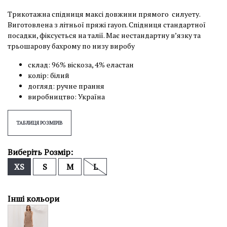
Трикотажна спідниця максі довжини прямого силуету.
Виготовлена з літньої пряжі rayon. Спідниця стандартної
посадки, фіксується на талії. Має нестандартну вʼязку та
трьошарову бахрому по низу виробу
склад: 96% віскоза, 4% еластан
колір: білий
догляд: ручне прання
виробництво: Україна
ТАБЛИЦЯ РОЗМІРІВ
Виберіть Розмір:
XS
S
M
L
Інші кольори