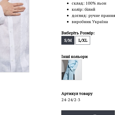
склад: 100% льон
колір: білий
догляд: ручне пранн
виробник Україна
Виберіть Розмір:
S/M
L/XL
Інші кольори
Артикул товару
24-24/2-3