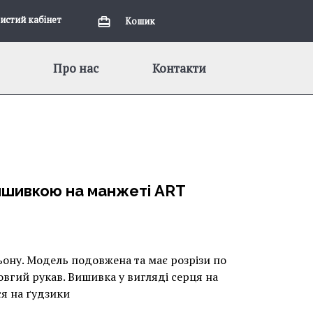
истий кабiнет
Кошик
Про нас
Контакти
ишивкою на манжеті ART
ьону. Модель подовжена та має розрізи по
овгий рукав. Вишивка у вигляді серця на
ся на ґудзики