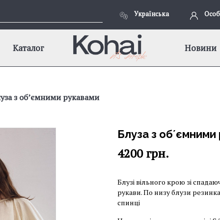
Українська
Особ
Каталог
Новини
уза з обʼємними рукавами
Блуза з обʼємними
4200
грн.
Блузі вільного крою зі спадаюч
рукави. По низу блузи резинка.
спинці