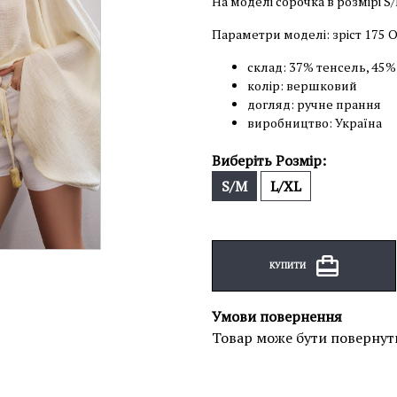
На моделі сорочка в розмірі S
Параметри моделі: зріст 175 О
склад: 37% тенсель, 45%
колір: вершковий
догляд: ручне прання
виробництво: Україна
Виберіть Розмір:
S/M
L/XL
КУПИТИ
Умови повернення
Товар може бути повернут