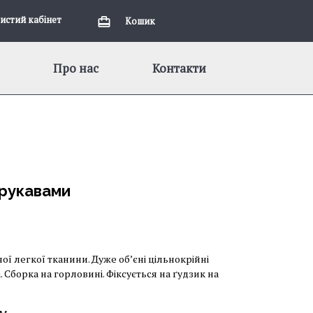
истий кабiнет
Кошик
Про нас
Контакти
 рукавами
ої легкої тканини. Дуже обʼєні цільнокрійні
 Сборка на горловині. Фіксується на ґудзик на