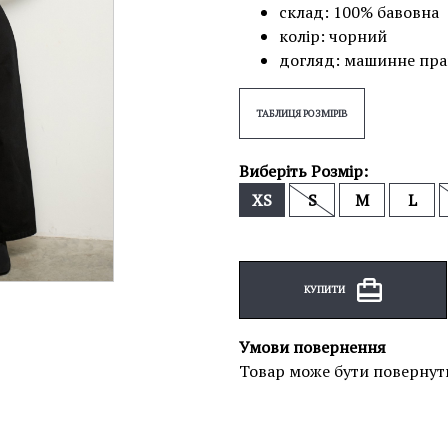
склад: 100% бавовна
колір: чорний
догляд: машинне пр
ТАБЛИЦЯ РОЗМІРІВ
Виберіть Розмір:
XS
S
M
L
КУПИТИ
Умови повернення
Товар може бути повернут